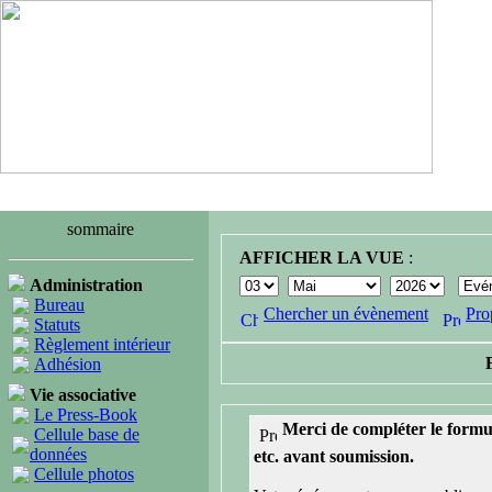
sommaire
AFFICHER LA VUE
:
Administration
Bureau
Chercher un évènement
Pro
Statuts
Règlement intérieur
Adhésion
Vie associative
Le Press-Book
Merci de compléter le formul
Cellule base de
données
etc. avant soumission.
Cellule photos