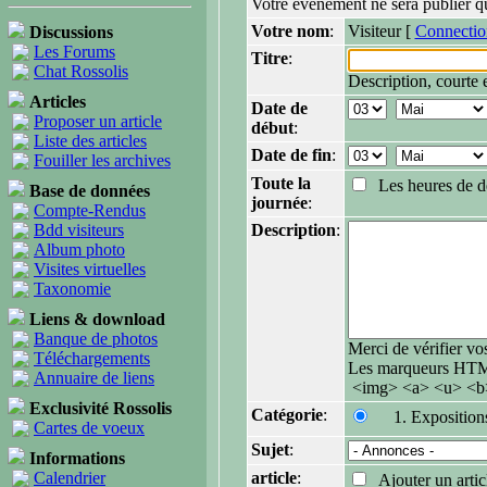
Votre événement ne sera publier qu
Votre nom
:
Visiteur [
Connectio
Discussions
Les Forums
Titre
:
Chat Rossolis
Description, courte 
Articles
Date de
Proposer un article
début
:
Liste des articles
Date de fin
:
Fouiller les archives
Toute la
Les heures de déb
Base de données
journée
:
Compte-Rendus
Bdd visiteurs
Description
:
Album photo
Visites virtuelles
Taxonomie
Liens & download
Banque de photos
Merci de vérifier 
Téléchargements
Les marqueurs HTML
Annuaire de liens
<img> <a> <u> <b>
Exclusivité Rossolis
Catégorie
:
1. Exposition
Cartes de voeux
Sujet
:
Informations
Calendrier
article
:
Ajouter un artic