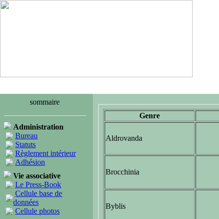
sommaire
Genre
Administration
Bureau
Aldrovanda
Statuts
Règlement intérieur
Adhésion
Brocchinia
Vie associative
Le Press-Book
Cellule base de
données
Byblis
Cellule photos