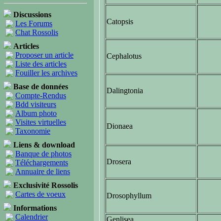
Discussions
Catopsis
Les Forums
Chat Rossolis
Articles
Proposer un article
Cephalotus
Liste des articles
Fouiller les archives
Base de données
Dalingtonia
Compte-Rendus
Bdd visiteurs
Album photo
Visites virtuelles
Dionaea
Taxonomie
Liens & download
Banque de photos
Drosera
Téléchargements
Annuaire de liens
Exclusivité Rossolis
Cartes de voeux
Drosophyllum
Informations
Calendrier
Genlisea