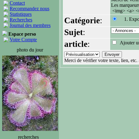
Contact
Les marqueur
Recommandez nous
<img> <a> <u
Statistiques
Catégorie
:
1. Expo
Recherches
Journal des membres
Sujet
:
Espace perso
Votre Compte
article
:
Ajouter un
photo du jour
Merci de vérifier votre texte, lien, et
recherches