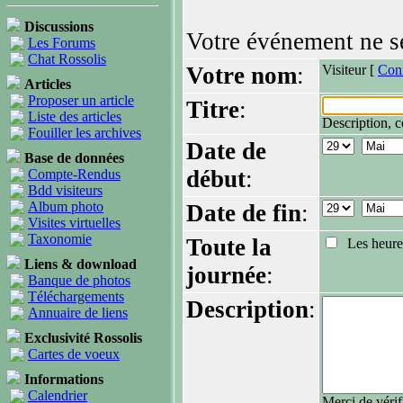
Discussions
Votre événement ne se
Les Forums
Chat Rossolis
Votre nom
:
Visiteur [
Con
Articles
Proposer un article
Titre
:
Liste des articles
Description, c
Fouiller les archives
Date de
Base de données
début
:
Compte-Rendus
Bdd visiteurs
Album photo
Date de fin
:
Visites virtuelles
Taxonomie
Toute la
Les heures 
Liens & download
journée
:
Banque de photos
Téléchargements
Description
:
Annuaire de liens
Exclusivité Rossolis
Cartes de voeux
Informations
Calendrier
Merci de véri