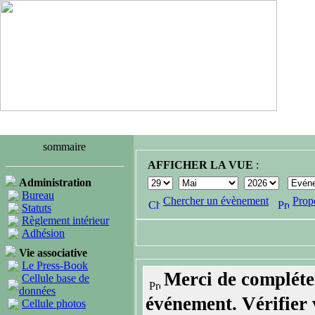
sommaire
AFFICHER LA VUE
:
Administration
Bureau
Chercher un évènement
Prop
Statuts
Règlement intérieur
Adhésion
Vie associative
Le Press-Book
Merci de compléte
Cellule base de
données
événement. Vérifier v
Cellule photos