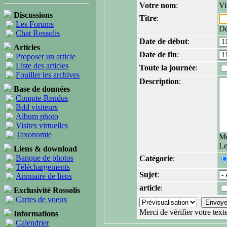
Votre nom
:
Vi
Discussions
Titre
:
Les Forums
De
Chat Rossolis
Date de début
:
Articles
Date de fin
:
Proposer un article
Liste des articles
Toute la journée
:
Fouiller les archives
Description
:
Base de données
Compte-Rendus
Bdd visiteurs
Album photo
Visites virtuelles
Taxonomie
Me
Le
Liens & download
Banque de photos
Catégorie
:
Téléchargements
Sujet
:
Annuaire de liens
article
:
Exclusivité Rossolis
Cartes de voeux
Merci de vérifier votre text
Informations
Calendrier