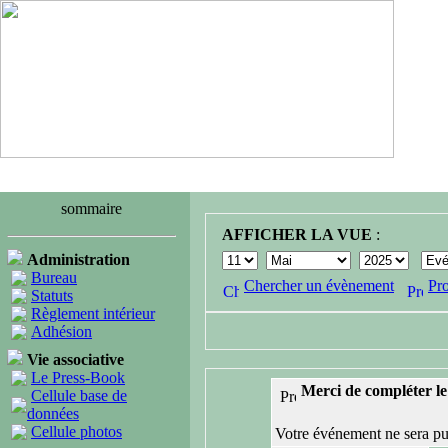
sommaire
AFFICHER LA VUE
:
Administration
Bureau
Chercher un évènement
Pr
Statuts
Règlement intérieur
Adhésion
Vie associative
Le Press-Book
Merci de compléter le 
Cellule base de
données
Cellule photos
Votre événement ne sera pub