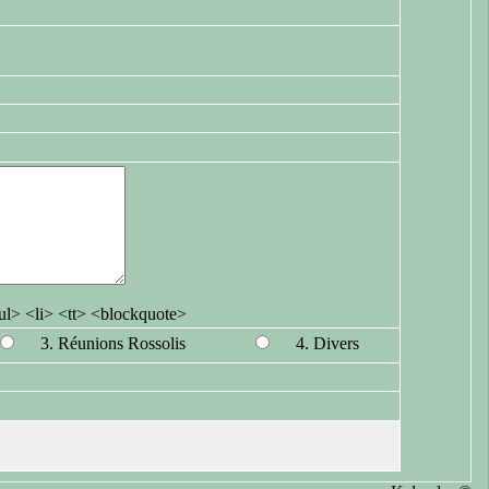
l> <li> <tt> <blockquote>
3. Réunions Rossolis
4. Divers