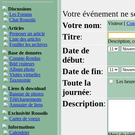
Discussions
Votre événement ne se
Les Forums
Chat Rossolis
Votre nom
:
Visiteur [
Con
Articles
Proposer un article
Titre
:
Liste des articles
Description, c
Fouiller les archives
Date de
Base de données
début
:
Compte-Rendus
Bdd visiteurs
Album photo
Date de fin
:
Visites virtuelles
Taxonomie
Toute la
Les heures 
Liens & download
journée
:
Banque de photos
Téléchargements
Description
:
Annuaire de liens
Exclusivité Rossolis
Cartes de voeux
Informations
Calendrier
Merci de véri