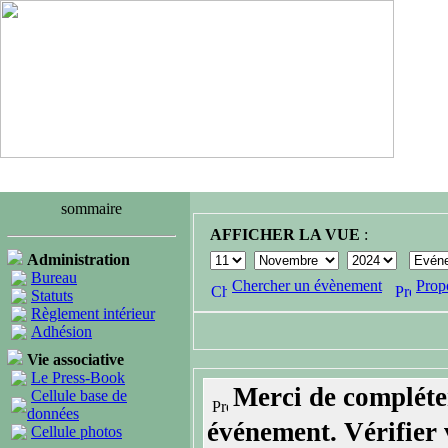
sommaire
AFFICHER LA VUE
:
Administration
Bureau
Chercher un évènement
Prop
Statuts
Règlement intérieur
Adhésion
Vie associative
Le Press-Book
Merci de compléte
Cellule base de
données
événement. Vérifier v
Cellule photos