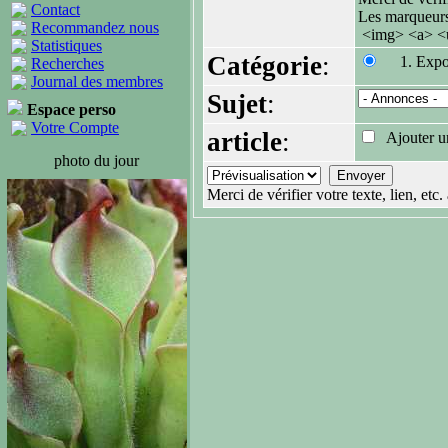
Contact
Les marqueur
Recommandez nous
<img> <a> <u
Statistiques
Catégorie
:
1. Expo
Recherches
Journal des membres
Sujet
:
Espace perso
Votre Compte
article
:
Ajouter un
photo du jour
Merci de vérifier votre texte, lien, et