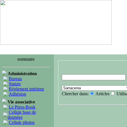
sommaire
Administration
Bureau
Statuts
Règlement intérieur
Chercher dans:
Articles
Utilis
Adhésion
Vie associative
Le Press-Book
Cellule base de
données
Cellule photos