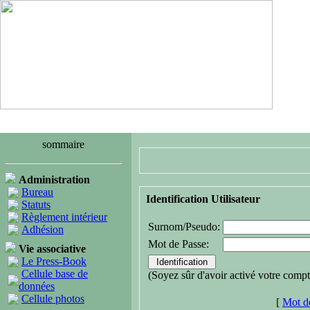
sommaire
Administration
Bureau
Identification Utilisateur
Statuts
Règlement intérieur
Surnom/Pseudo:
Adhésion
Mot de Passe:
Vie associative
Le Press-Book
Cellule base de
(Soyez sûr d'avoir activé votre compt
données
Cellule photos
[
Mot de