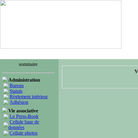
sommaire
V
Administration
Bureau
Statuts
Règlement intérieur
Adhésion
Vie associative
Le Press-Book
Cellule base de
données
Cellule photos