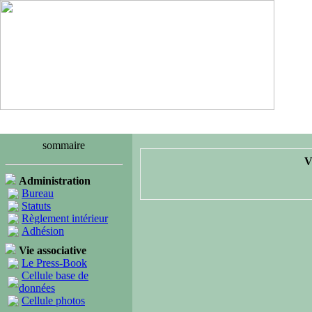
sommaire
V
Administration
Bureau
Statuts
Règlement intérieur
Adhésion
Vie associative
Le Press-Book
Cellule base de
données
Cellule photos