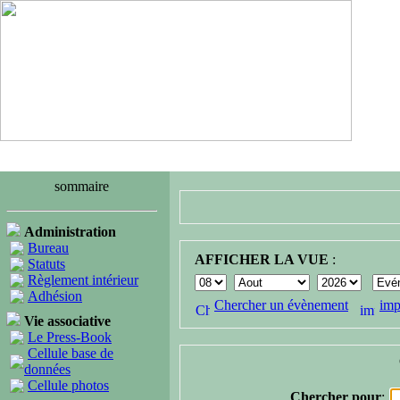
sommaire
Administration
Bureau
AFFICHER LA VUE
:
Statuts
Règlement intérieur
Adhésion
Chercher un évènement
imp
Vie associative
Le Press-Book
Cellule base de
données
Cellule photos
Chercher pour
: