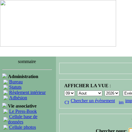
sommaire
Administration
Bureau
AFFICHER LA VUE
:
Statuts
Règlement intérieur
Adhésion
Chercher un évènement
imp
Vie associative
Le Press-Book
Cellule base de
données
Cellule photos
Chercher pour
: