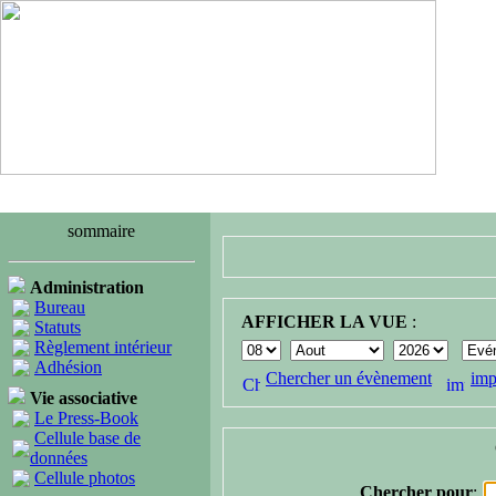
sommaire
Administration
Bureau
AFFICHER LA VUE
:
Statuts
Règlement intérieur
Adhésion
Chercher un évènement
imp
Vie associative
Le Press-Book
Cellule base de
données
Cellule photos
Chercher pour
: