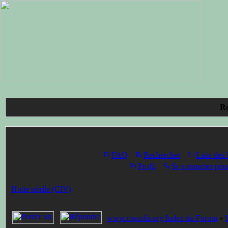
Ro
FAQ
Rechercher
Liste des
Profil
Se connecter pour
Hotte stérile (CIV)
www.rossolis.org Index du Forum
»