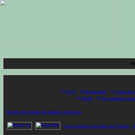
Ro
FAQ
Rechercher
Liste des
Profil
Se connecter pour
Bourse de graines de plantes carnivores
www.rossolis.org Index du Forum
»