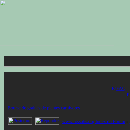
FAQ
Bourse de graines de plantes carnivores
www.rossolis.org Index du Forum
»