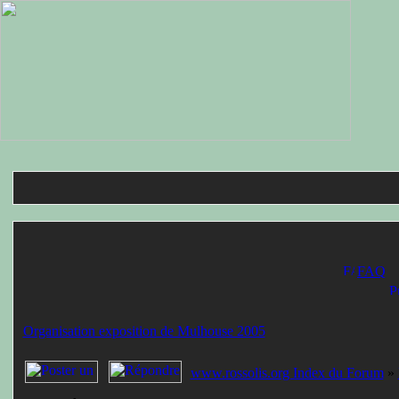
FAQ
Organisation exposition de Mulhouse 2005
www.rossolis.org Index du Forum
»