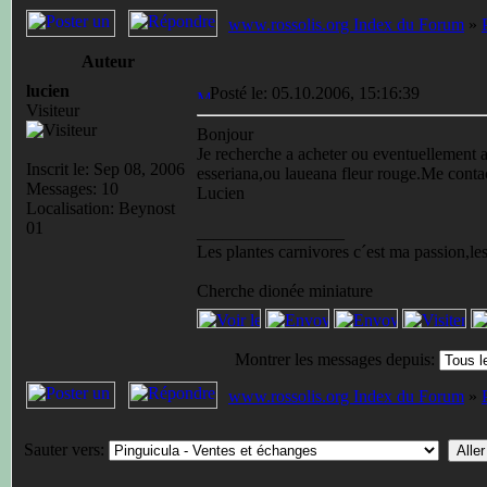
www.rossolis.org Index du Forum
»
Auteur
lucien
Posté le: 05.10.2006, 15:16:39
Visiteur
Bonjour
Je recherche a acheter ou eventuellement 
Inscrit le: Sep 08, 2006
esseriana,ou laueana fleur rouge.Me conta
Messages: 10
Lucien
Localisation: Beynost
01
_________________
Les plantes carnivores c´est ma passion,les 
Cherche dionée miniature
Montrer les messages depuis:
www.rossolis.org Index du Forum
»
Sauter vers: