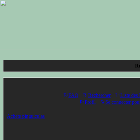
Ro
FAQ
Rechercher
Liste des
Profil
Se connecter pour
Achete pinguiculas