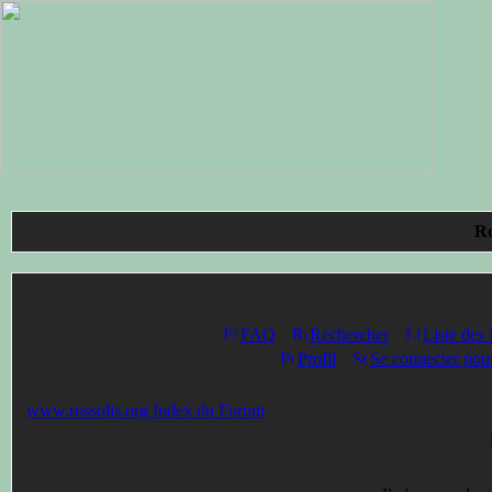
Ro
FAQ
Rechercher
Liste des
Profil
Se connecter pour
www.rossolis.org Index du Forum