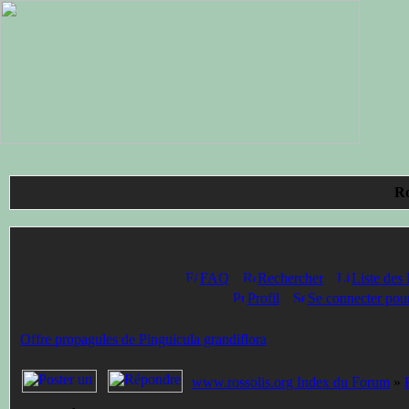
Ro
FAQ
Rechercher
Liste des
Profil
Se connecter pour
Offre propagules de Pinguicula grandiflora
www.rossolis.org Index du Forum
»