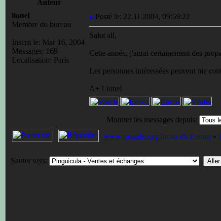
Auteur
lionel
Posté le: 22.11.2004, 09:59:22
Membre du bureau
Salut all,
Inscrit le: Mar 16, 2004
Messages: 169
Cette année, j'aurai certainement des prop
Localisation: Paris
Les personnes intéressées peuvent me cont
A+ Lionel
Montrer les messages depuis:
www.rossolis.org Index du Forum
»
Sauter vers: