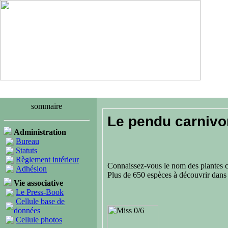
sommaire
Le pendu carnivo
Administration
Bureau
Statuts
Règlement intérieur
Connaissez-vous le nom des plantes c
Adhésion
Plus de 650 espèces à découvrir dans
Vie associative
Le Press-Book
Cellule base de
données
Cellule photos