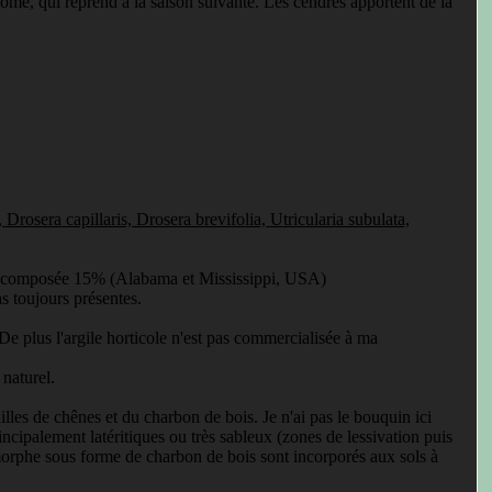
izome, qui reprend à la saison suivante. Les cendres apportent de la
 Drosera capillaris, Drosera brevifolia, Utricularia subulata,
e décomposée 15% (Alabama et Mississippi, USA)
as toujours présentes.
 De plus l'argile horticole n'est pas commercialisée à ma
 naturel.
les de chênes et du charbon de bois. Je n'ai pas le bouquin ici
rincipalement latéritiques ou très sableux (zones de lessivation puis
amorphe sous forme de charbon de bois sont incorporés aux sols à