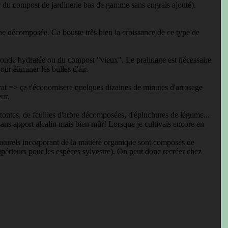
er du compost de jardinerie bas de gamme sans engrais ajouté).
che décomposée. Ca bouste très bien la croissance de ce type de
blonde hydratée ou du compost "vieux". Le pralinage est nécessaire
ur éliminer les bulles d'air.
strat => ça t'économisera quelques dizaines de minutes d'arrosage
ur.
tontes, de feuilles d'arbre décomposées, d'épluchures de légume...
sans apport alcalin mais bien mûr! Lorsque je cultivais encore en
 naturels incorporant de la matière organique sont composés de
supérieurs pour les espèces sylvestre). On peut donc recréer chez