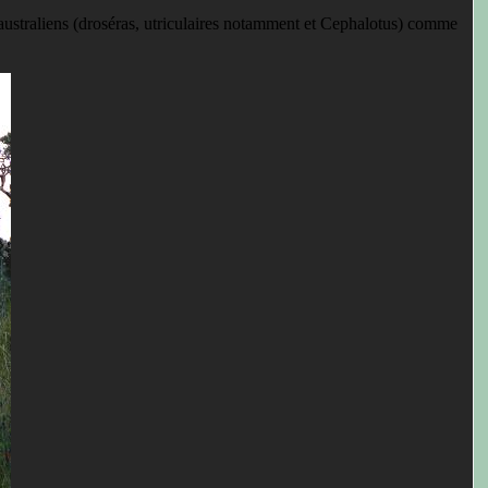
australiens (droséras, utriculaires notamment et Cephalotus) comme