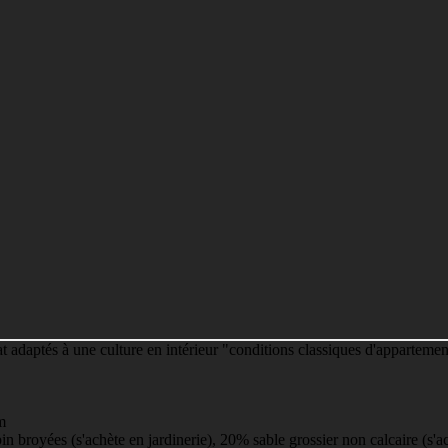
rat adaptés à une culture en intérieur "conditions classiques d'apparteme
m
pin broyées (s'achète en jardinerie), 20% sable grossier non calcaire (s'