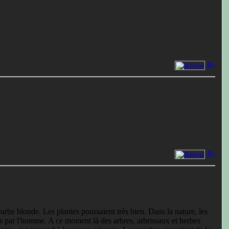
be blonde. Les plantes poussaient très bien. Dans la nature, les
és par l'homme. A ce moment là des arbres, arbrissaux et herbes