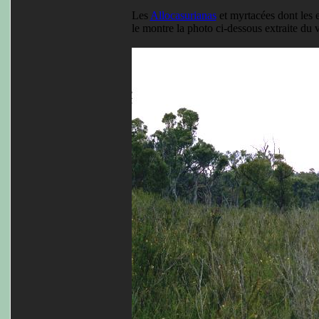
Les
Allocasurianas
et myrtacées dont les 
le montre la photo ci-dessous extraite du 