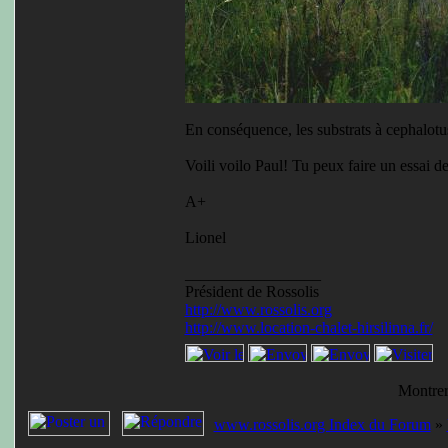
En conséquence, les substrats à cephalot
Voili voilo Paul! Tu peux faire un essai d
A+
Lionel
_________________
Président de Rossolis
http://www.rossolis.org
http://www.location-chalet-hirsilinna.fr/
Montrer
www.rossolis.org Index du Forum
»