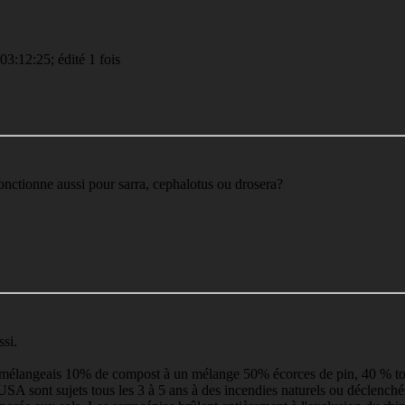
03:12:25; édité 1 fois
onctionne aussi pour sarra, cephalotus ou drosera?
ssi.
 mélangeais 10% de compost à un mélange 50% écorces de pin, 40 % tour
USA sont sujets tous les 3 à 5 ans à des incendies naturels ou déclench