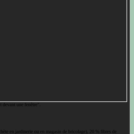
nt devant une fenêtre".
achète en jardinerie ou en magasin de bricolage), 20 % fibres de