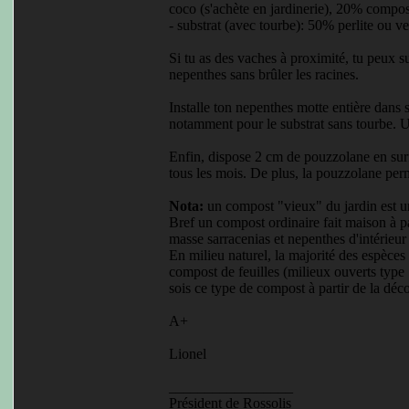
coco (s'achète en jardinerie), 20% compost
- substrat (avec tourbe): 50% perlite ou 
Si tu as des vaches à proximité, tu peux s
nepenthes sans brûler les racines.
Installe ton nepenthes motte entière dans
notamment pour le substrat sans tourbe. Une
Enfin, dispose 2 cm de pouzzolane en surfa
tous les mois. De plus, la pouzzolane perm
Nota:
un compost "vieux" du jardin est un
Bref un compost ordinaire fait maison à pa
masse sarracenias et nepenthes d'intérieur
En milieu naturel, la majorité des espèces
compost de feuilles (milieux ouverts type "
sois ce type de compost à partir de la dé
A+
Lionel
_________________
Président de Rossolis