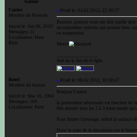
Auteur
Castor
Posté le: 03.02.2012, 22:30:57
Membre de Rossolis
Bonsoir, pouvez vous me dire quelle doit 
Inscrit le: Jun 06, 2010
un népenthes ventrata qui pousse bien, son
Messages: 21
en suspension.
Localisation: Haut
Rhin
Merci
_________________
Just do it, but do it right.
lionel
Posté le: 08.02.2012, 10:38:47
Membre du bureau
Bonjour Castor,
Inscrit le: Mar 16, 2004
Messages: 169
la profondeur nécessaire est fonction de l
Localisation: Paris
être arrosée tous les 2 à 3 jours tandis q
Pour limiter l'arrosage, réduit la surface d
Dans la suite de la discussion sur le forum