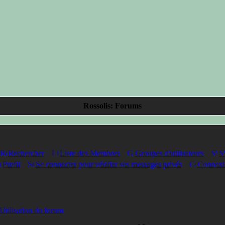
Rossolis: Forums
Rechercher
Liste des Membres
Groupes d'utilisateurs
S'
Profil
Se connecter pour vérifier ses messages privés
Connexi
Utilisation du forum