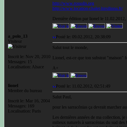
http://www.rossolis.org
http://www.location-chalet-hirsilinna.fr/
Dernière édition par lionel le 11.02.2012, 
a_polo_13
Posté le: 09.02.2012, 20:38:09
Visiteur
Salut tout le monde,
Inscrit le: Nov 20, 2010
Lionel, est-ce que ton substrat "maison" f
Messages: 15
Localisation: Alsace
A+
lionel
Posté le: 11.02.2012, 02:51:49
Membre du bureau
Salut Paul,
Inscrit le: Mar 16, 2004
Messages: 169
pour les sarracénias ça devrait marcher au
Localisation: Paris
Les dernières années de ma collection, je
milieux naturels à sarracénias du sud des 