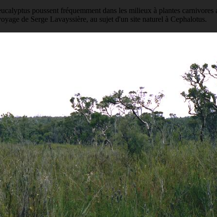
eucalyptus poussent fréquemment dans les milieux à plantes carnivores 
voyage de Serge Lavayssière, au sujet d'un site naturel à Cephalotus.