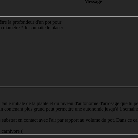
Message
être la profondeur d'un pot pour
 diamètre ? Je souhaite le placer
a taille initiale de la plante et du niveau d'autonomie d'arrosage que tu
u'un contenant plus grand peut permettre une autonomie jusqu'à 1 semain
e substrat en contact avec l'air par rapport au volume du pot. Dans ce cas,
 carnivore (