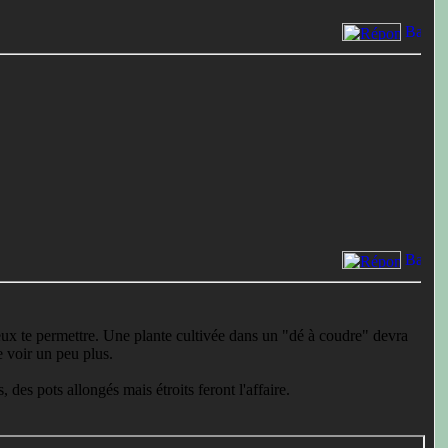
 peux te permettre. Une plante cultivée dans un "dé à coudre" devra
e voir un peu plus.
 des pots allongés mais étroits feront l'affaire.