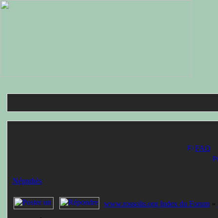
FAQ
Népnthès
www.rossolis.org Index du Forum
»