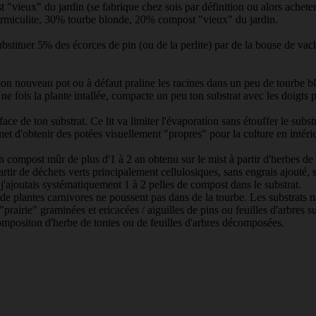
 "vieux" du jardin (se fabrique chez sois par définition ou alors achet
vermiculite, 30% tourbe blonde, 20% compost "vieux" du jardin.
ubstituer 5% des écorces de pin (ou de la perlite) par de la bouse de va
 son nouveau pot ou à défaut praline les racines dans un peu de tourbe 
 fois la plante intallée, compacte un peu ton substrat avec les doigts po
ce de ton substrat. Ce lit va limiter l'évaporation sans étouffer le sub
et d'obtenir des potées visuellement "propres" pour la culture en intérie
 compost mûr de plus d'1 à 2 an obtenu sur le mist à partir d'herbes de 
rtir de déchets verts principalement cellulosiques, sans engrais ajouté, 
 j'ajoutais systématiquement 1 à 2 pelles de compost dans le substrat.
 de plantes carnivores ne poussent pas dans de la tourbe. Les substrats
prairie" graminées et ericacées / aiguilles de pins ou feuilles d'arbres 
compositon d'herbe de tontes ou de feuilles d'arbres décomposées.