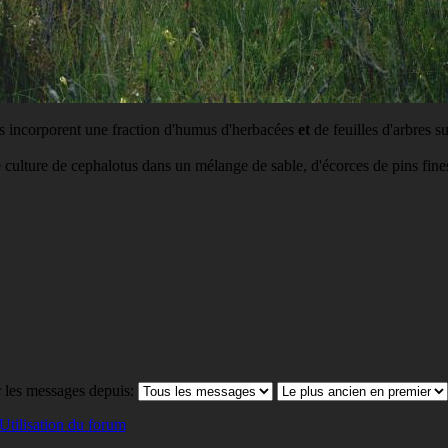
us incorporent une fraction d'humus d'herbacées
et
de feuilles d'arbres s
e culture de cephalotus dans un mélange de sable, d'écorces de pins fines
 les messages depuis:
Utilisation du forum