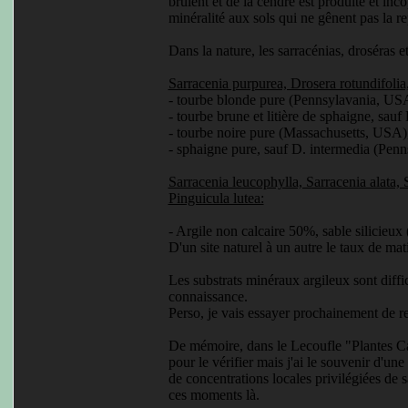
brûlent et de la cendre est produite et in
minéralité aux sols qui ne gênent pas la rep
Dans la nature, les sarracénias, droséras et
Sarracenia purpurea, Drosera rotundifolia
- tourbe blonde pure (Pennsylavania, US
- tourbe brune et litière de sphaigne, sauf
- tourbe noire pure (Massachusetts, USA)
- sphaigne pure, sauf D. intermedia (Pe
Sarracenia leucophylla, Sarracenia alata, S
Pinguicula lutea:
- Argile non calcaire 50%, sable silicie
D'un site naturel à un autre le taux de mat
Les substrats minéraux argileux sont diffic
connaissance.
Perso, je vais essayer prochainement de re
De mémoire, dans le Lecoufle "Plantes Carn
pour le vérifier mais j'ai le souvenir d'un
de concentrations locales privilégiées de 
ces moments là.