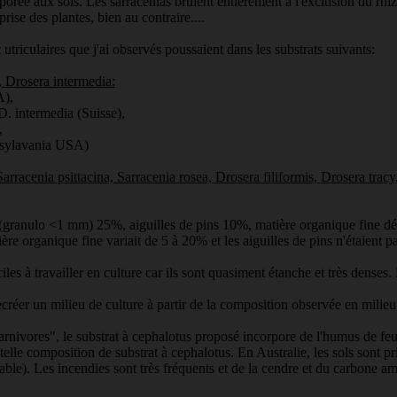
coporée aux sols. Les sarracénias brûlent entièrement à l'exclusion du rh
rise des plantes, bien au contraire....
 utriculaires que j'ai observés poussaient dans les substrats suivants:
, Drosera intermedia:
A),
 D. intermedia (Suisse),
,
nnsylavania USA)
arracenia psittacina, Sarracenia rosea, Drosera filiformis, Drosera tracy,
ux (granulo <1 mm) 25%, aiguilles de pins 10%, matière organique fin
ière organique fine variait de 5 à 20% et les aiguilles de pins n'étaient p
iles à travailler en culture car ils sont quasiment étanche et très denses.
créer un milieu de culture à partir de la composition observée en milieu
ivores", le substrat à cephalotus proposé incorpore de l'humus de feuil
e telle composition de substrat à cephalotus. En Australie, les sols sont p
sable). Les incendies sont très fréquents et de la cendre et du carbone 