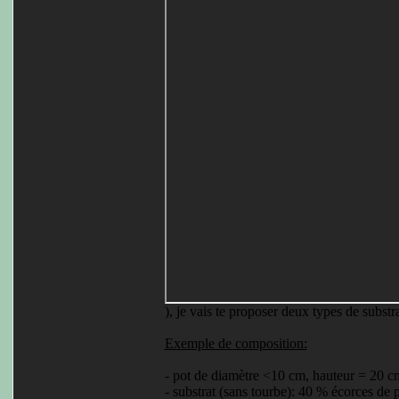
), je vais te proposer deux types de subst
Exemple de composition:
- pot de diamètre <10 cm, hauteur = 20 c
- substrat (sans tourbe): 40 % écorces de 