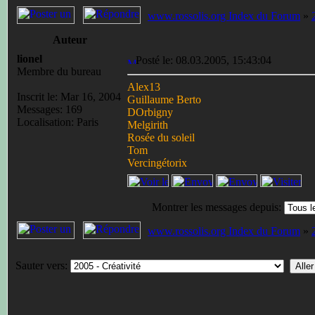
www.rossolis.org Index du Forum
»
Auteur
lionel
Posté le: 08.03.2005, 15:43:04
Membre du bureau
Alex13
Inscrit le: Mar 16, 2004
Guillaume Berto
Messages: 169
DOrbigny
Localisation: Paris
Melgirith
Rosée du soleil
Tom
Vercingétorix
Montrer les messages depuis:
www.rossolis.org Index du Forum
»
Sauter vers: