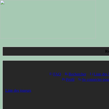
Ro
FAQ
Rechercher
Liste des
Profil
Se connecter pour
Liste des joueurs