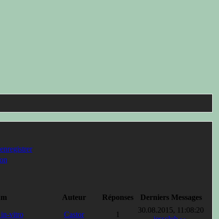
enregistrer
on
um
Auteur
Réponses
Derniers Messages
30.08.2015, 11:08:20
in-vitro
Castor
1
jessclub