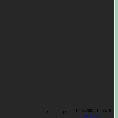
14.07.2005, 19:53:18
5
15
Arnaud