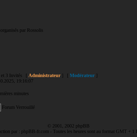
 organisés par Rossolis
e et 3 Invités [
Administrateur
] [
Modérateur
]
10.2025, 19:16:07
ernières minutes
Forum Verrouillé
© 2001, 2002 phpBB
ction par : phpBB-fr.com - Toutes les heures sont au format GMT + 1