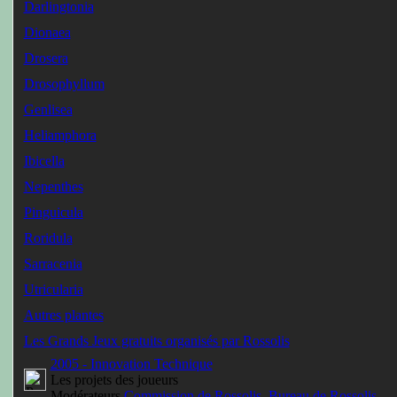
Darlingtonia
Dionaea
Drosera
Drosophyllum
Genlisea
Heliamphora
Ibicella
Nepenthes
Pinguicula
Roridula
Sarracenia
Utricularia
Autres plantes
Les Grands Jeux gratuits organisés par Rossolis
2005 - Innovation Technique
Les projets des joueurs
Modérateurs
Commission de Rossolis
,
Bureau de Rossolis