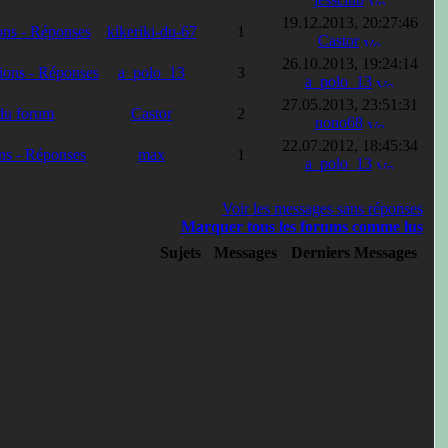
19.12.2013, 20:27:46
ons - Réponses
kikeriki-du-67
1
Castor
26.10.2013, 19:24:14
tions - Réponses
a_polo_13
3
a_polo_13
27.05.2013, 23:51:31
 du forum
Castor
2
nono68
22.07.2012, 18:45:34
ons - Réponses
max
1
a_polo_13
Voir les messages sans réponses
Marquer tous les forums comme lus
Sujets
Messages
Derniers Messages