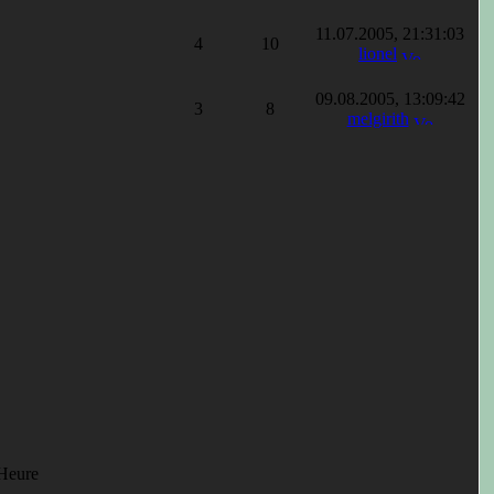
11.07.2005, 21:31:03
4
10
lionel
09.08.2005, 13:09:42
3
8
melgirith
 Heure