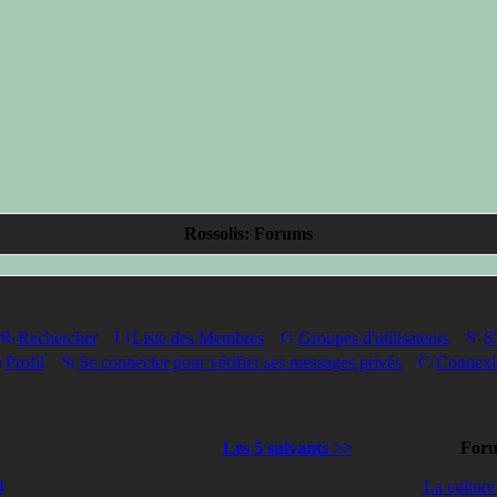
Rossolis: Forums
Rechercher
Liste des Membres
Groupes d'utilisateurs
S'
Profil
Se connecter pour vérifier ses messages privés
Connexi
Les 5 suivants >>
For
4
La culture 