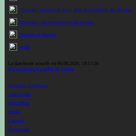
Droséras : absentes en hiver dans les tourbières des Vosges.
Resistance aux temperatures hivernales
Invasion de limaces
byblis
La date/heure actuelle est 06.08.2026, 18:13:26
www.rossolis.org Index du Forum
Membres et visiteurs
Aldrovanda
Brocchinia
Byblis
Catopsis
Cephalotus