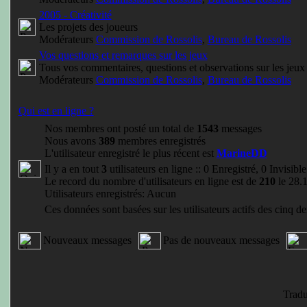
2005 - Créativité
Les projets des joueurs
Modérateurs
Commission de Rossolis
,
Bureau de Rossolis
Vos questions et remarques sur les jeux
Tous vos commentaires, questions et observations sur les jeux
Modérateurs
Commission de Rossolis
,
Bureau de Rossolis
Qui est en ligne ?
Nos membres ont posté un total de
1543
messages
Nous avons
389
membres enregistrés
L'utilisateur enregistré le plus récent est
MarineDD
Il y a en tout
3
utilisateurs en ligne :: 0 Enregistré, 0 Invisibl
Le record du nombre d'utilisateurs en ligne est de
210
le 28.
Utilisateurs enregistrés: Aucun
Ces données sont basées sur les utilisateurs actifs des cinq d
Nouveaux messages
Pas de nouveaux messages
Tradu