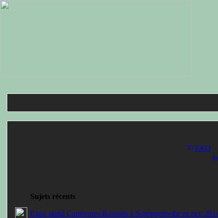
FAQ
Sujets récents
Expo stand Carnivores Rossolis à Schoppenwihr en oct. 201