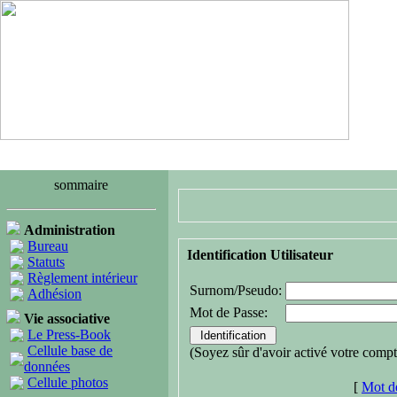
sommaire
Administration
Bureau
Identification Utilisateur
Statuts
Règlement intérieur
Surnom/Pseudo:
Adhésion
Mot de Passe:
Vie associative
Le Press-Book
Cellule base de
(Soyez sûr d'avoir activé votre compt
données
Cellule photos
[
Mot de