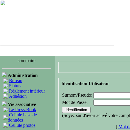
sommaire
Administration
Bureau
Identification Utilisateur
Statuts
Règlement intérieur
Surnom/Pseudo:
Adhésion
Mot de Passe:
Vie associative
Le Press-Book
Cellule base de
(Soyez sûr d'avoir activé votre compt
données
Cellule photos
[
Mot de