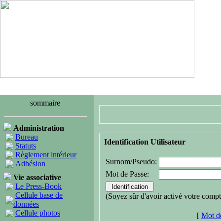
sommaire
Administration
Bureau
Identification Utilisateur
Statuts
Règlement intérieur
Surnom/Pseudo:
Adhésion
Mot de Passe:
Vie associative
Le Press-Book
Cellule base de
(Soyez sûr d'avoir activé votre compt
données
Cellule photos
[
Mot de