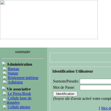
sommaire
Administration
Bureau
Identification Utilisateur
Statuts
Règlement intérieur
Surnom/Pseudo:
Adhésion
Mot de Passe:
Vie associative
Le Press-Book
Cellule base de
(Soyez sûr d'avoir activé votre compt
données
Cellule photos
[
Mot de