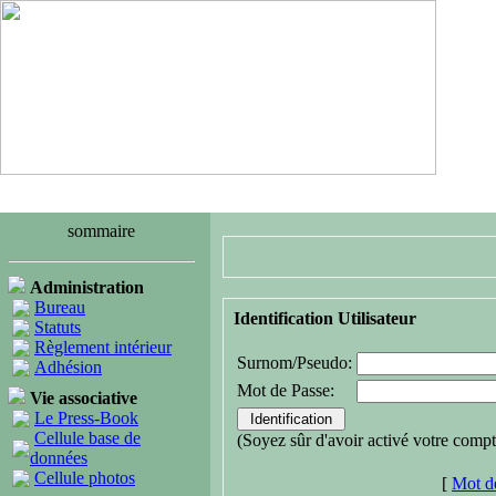
sommaire
Administration
Bureau
Identification Utilisateur
Statuts
Règlement intérieur
Surnom/Pseudo:
Adhésion
Mot de Passe:
Vie associative
Le Press-Book
Cellule base de
(Soyez sûr d'avoir activé votre compt
données
Cellule photos
[
Mot de