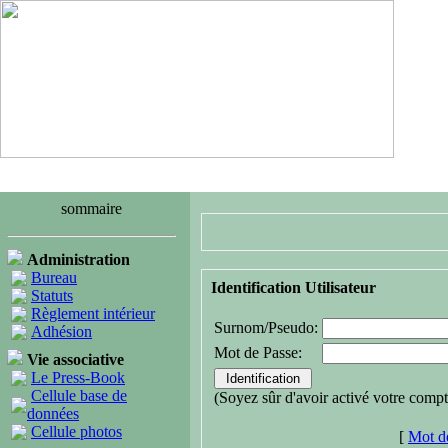
sommaire
Administration
Bureau
Identification Utilisateur
Statuts
Règlement intérieur
Surnom/Pseudo:
Adhésion
Mot de Passe:
Vie associative
Le Press-Book
Cellule base de
(Soyez sûr d'avoir activé votre compt
données
Cellule photos
[
Mot de