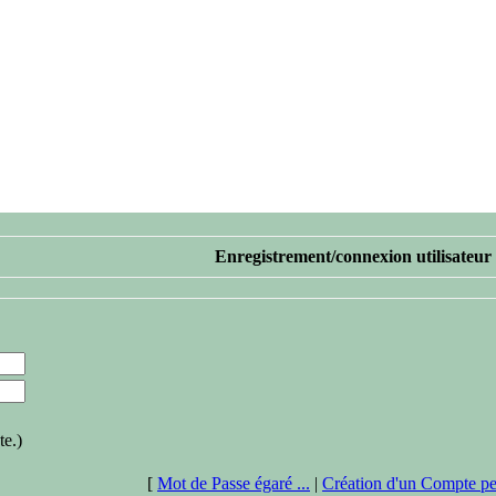
Enregistrement/connexion utilisateur
te.)
[
Mot de Passe égaré ...
|
Création d'un Compte pe