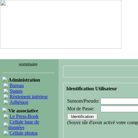
sommaire
Administration
Bureau
Identification Utilisateur
Statuts
Règlement intérieur
Surnom/Pseudo:
Adhésion
Mot de Passe:
Vie associative
Le Press-Book
Cellule base de
(Soyez sûr d'avoir activé votre comp
données
Cellule photos