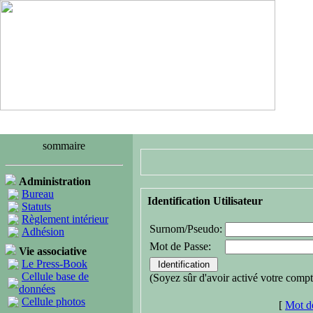
sommaire
Administration
Bureau
Identification Utilisateur
Statuts
Règlement intérieur
Surnom/Pseudo:
Adhésion
Mot de Passe:
Vie associative
Le Press-Book
Cellule base de
(Soyez sûr d'avoir activé votre compt
données
Cellule photos
[
Mot de