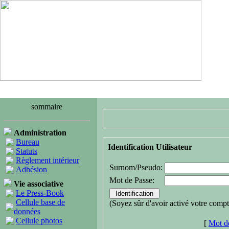
sommaire
Administration
Bureau
Identification Utilisateur
Statuts
Règlement intérieur
Surnom/Pseudo:
Adhésion
Mot de Passe:
Vie associative
Le Press-Book
Cellule base de
(Soyez sûr d'avoir activé votre compt
données
Cellule photos
[
Mot de