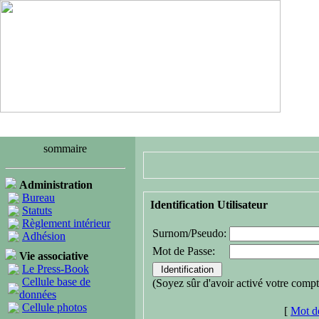
sommaire
Administration
Bureau
Identification Utilisateur
Statuts
Règlement intérieur
Surnom/Pseudo:
Adhésion
Mot de Passe:
Vie associative
Le Press-Book
Cellule base de
(Soyez sûr d'avoir activé votre compt
données
Cellule photos
[
Mot de