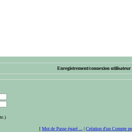
Enregistrement/connexion utilisateur
te.)
[
Mot de Passe égaré ...
|
Création d'un Compte pe