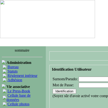
sommaire
Administration
Bureau
Identification Utilisateur
Statuts
Règlement intérieur
Surnom/Pseudo:
Adhésion
Mot de Passe:
Vie associative
Le Press-Book
Cellule base de
(Soyez sûr d'avoir activé votre comp
données
Cellule photos