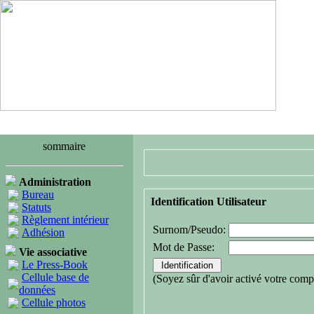
sommaire
Administration
Bureau
Identification Utilisateur
Statuts
Règlement intérieur
Surnom/Pseudo:
Adhésion
Mot de Passe:
Vie associative
Le Press-Book
Cellule base de
(Soyez sûr d'avoir activé votre comp
données
Cellule photos