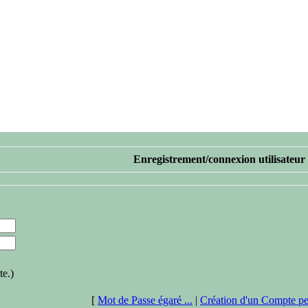
Enregistrement/connexion utilisateur
te.)
[
Mot de Passe égaré ...
|
Création d'un Compte pe