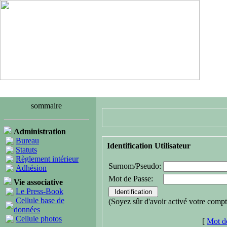
sommaire
Administration
Bureau
Identification Utilisateur
Statuts
Règlement intérieur
Surnom/Pseudo:
Adhésion
Mot de Passe:
Vie associative
Le Press-Book
Cellule base de
(Soyez sûr d'avoir activé votre compt
données
Cellule photos
[
Mot de