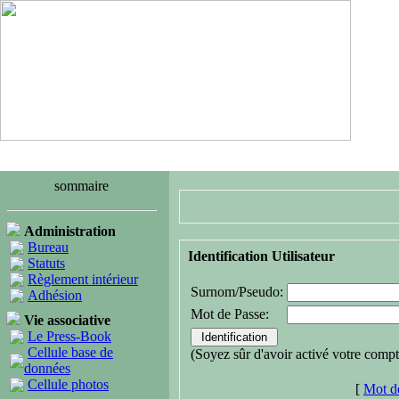
sommaire
Administration
Bureau
Identification Utilisateur
Statuts
Règlement intérieur
Surnom/Pseudo:
Adhésion
Mot de Passe:
Vie associative
Le Press-Book
Cellule base de
(Soyez sûr d'avoir activé votre compt
données
Cellule photos
[
Mot de