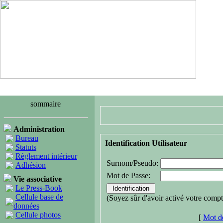
sommaire
Administration
Bureau
Identification Utilisateur
Statuts
Règlement intérieur
Surnom/Pseudo:
Adhésion
Mot de Passe:
Vie associative
Le Press-Book
Cellule base de
(Soyez sûr d'avoir activé votre compt
données
Cellule photos
[
Mot de