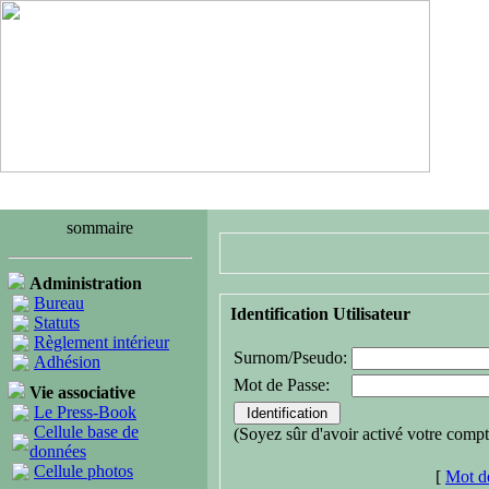
sommaire
Administration
Bureau
Identification Utilisateur
Statuts
Règlement intérieur
Surnom/Pseudo:
Adhésion
Mot de Passe:
Vie associative
Le Press-Book
Cellule base de
(Soyez sûr d'avoir activé votre compt
données
Cellule photos
[
Mot de