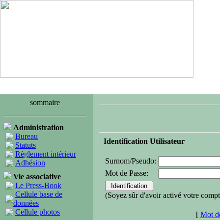
sommaire
Administration
Bureau
Identification Utilisateur
Statuts
Règlement intérieur
Surnom/Pseudo:
Adhésion
Mot de Passe:
Vie associative
Le Press-Book
Cellule base de
(Soyez sûr d'avoir activé votre compt
données
Cellule photos
[
Mot de