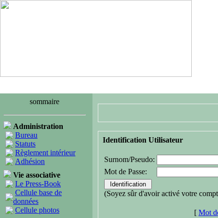
sommaire
Administration
Bureau
Identification Utilisateur
Statuts
Règlement intérieur
Surnom/Pseudo:
Adhésion
Mot de Passe:
Vie associative
Le Press-Book
Cellule base de
(Soyez sûr d'avoir activé votre compt
données
Cellule photos
[
Mot de