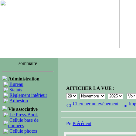
sommaire
Administration
Bureau
AFFICHER LA VUE
:
Statuts
Règlement intérieur
Adhésion
Chercher un évènement
imp
Vie associative
Le Press-Book
Cellule base de
Précédent
données
Cellule photos