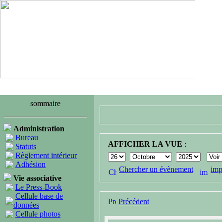
sommaire
Administration
Bureau
AFFICHER LA VUE
:
Statuts
Règlement intérieur
Adhésion
Chercher un évènement
imp
Vie associative
Le Press-Book
Cellule base de
Précédent
données
Cellule photos