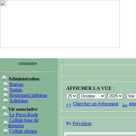
sommaire
Administration
Bureau
AFFICHER LA VUE
:
Statuts
Règlement intérieur
Adhésion
Chercher un évènement
imp
Vie associative
Le Press-Book
Cellule base de
Précédent
données
Cellule photos