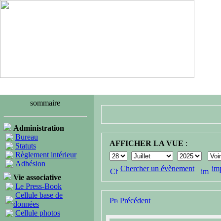
sommaire
Administration
Bureau
AFFICHER LA VUE
:
Statuts
Règlement intérieur
Adhésion
Chercher un évènement
im
Vie associative
Le Press-Book
Cellule base de
Précédent
données
Cellule photos