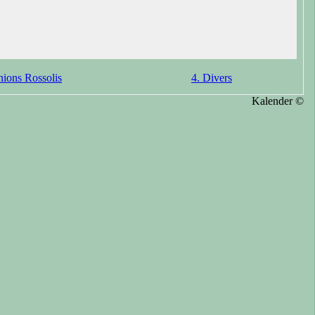
nions Rossolis
4. Divers
Kalender ©