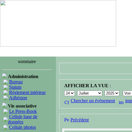
sommaire
Administration
Bureau
AFFICHER LA VUE
:
Statuts
Règlement intérieur
Adhésion
Chercher un évènement
imp
Vie associative
Le Press-Book
Cellule base de
Précédent
données
Cellule photos