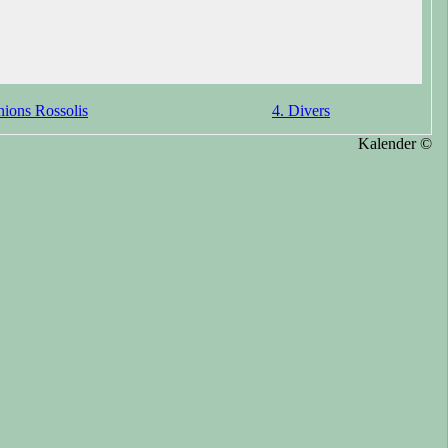
nions Rossolis
4. Divers
Kalender ©