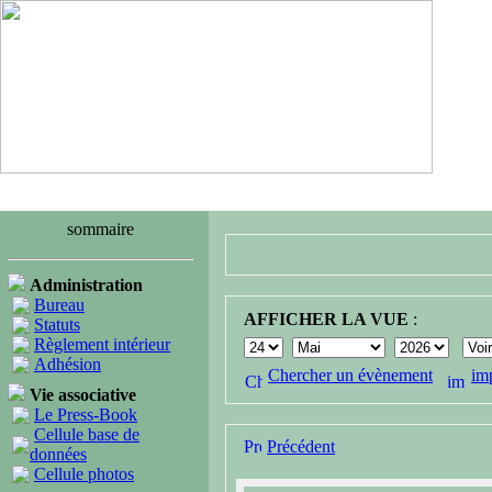
sommaire
Administration
Bureau
AFFICHER LA VUE
:
Statuts
Règlement intérieur
Adhésion
Chercher un évènement
im
Vie associative
Le Press-Book
Cellule base de
Précédent
données
Cellule photos