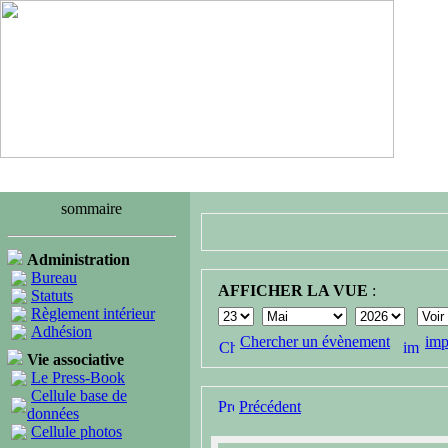
sommaire
Administration
Bureau
AFFICHER LA VUE
:
Statuts
Règlement intérieur
Adhésion
Chercher un évènement
imp
Vie associative
Le Press-Book
Cellule base de
Précédent
données
Cellule photos