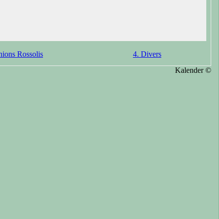
nions Rossolis
4. Divers
Kalender ©