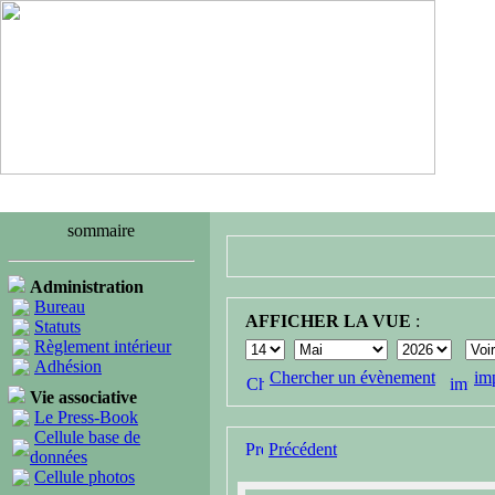
sommaire
Administration
Bureau
AFFICHER LA VUE
:
Statuts
Règlement intérieur
Adhésion
Chercher un évènement
im
Vie associative
Le Press-Book
Cellule base de
Précédent
données
Cellule photos