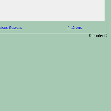
nions Rossolis
4. Divers
Kalender ©