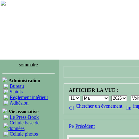
sommaire
Administration
Bureau
AFFICHER LA VUE
:
Statuts
Règlement intérieur
Adhésion
Chercher un évènement
im
Vie associative
Le Press-Book
Cellule base de
Précédent
données
Cellule photos